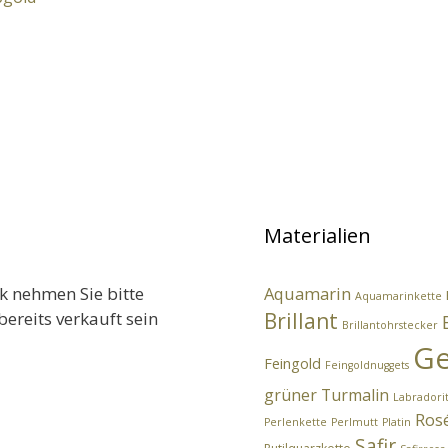
Materialien
k nehmen Sie bitte
Aquamarin
Aquamarinkette
bereits verkauft sein
Brillant
Brillantohrstecker
Ge
Feingold
Feingoldnuggets
grüner Turmalin
Labradori
Ros
Perlenkette
Perlmutt
Platin
Safir