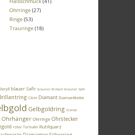
Halsschmuck
(41)
Ohrringe
(27)
Ringe
(53)
Trauringe
(18)
blauer Safir
Beryll
brauner Brillant
brauner Safir
Brillantring
Diamant
Diamantkette
Citrin
lbgold
Gelbgoldring
Granat
Ohrhänger
Ohrstecker
Ohrringe
t
égold
Rutilquarz
roter Turmalin
Silberring
schwarze Diamanten