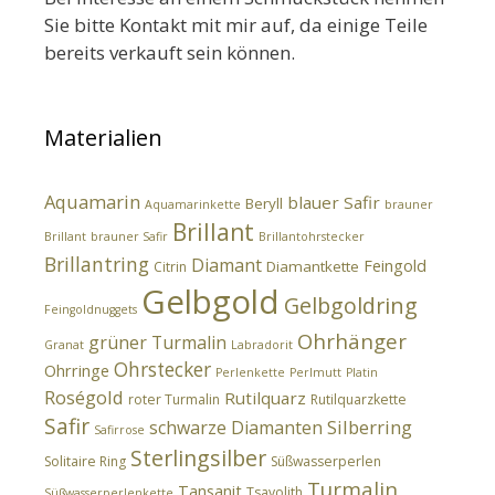
Sie bitte Kontakt mit mir auf, da einige Teile
bereits verkauft sein können.
Materialien
Aquamarin
blauer Safir
Beryll
Aquamarinkette
brauner
Brillant
Brillant
brauner Safir
Brillantohrstecker
Brillantring
Diamant
Feingold
Diamantkette
Citrin
Gelbgold
Gelbgoldring
Feingoldnuggets
Ohrhänger
grüner Turmalin
Granat
Labradorit
Ohrstecker
Ohrringe
Perlenkette
Perlmutt
Platin
Roségold
Rutilquarz
roter Turmalin
Rutilquarzkette
Safir
Silberring
schwarze Diamanten
Safirrose
Sterlingsilber
Solitaire Ring
Süßwasserperlen
Turmalin
Tansanit
Tsavolith
Süßwasserperlenkette