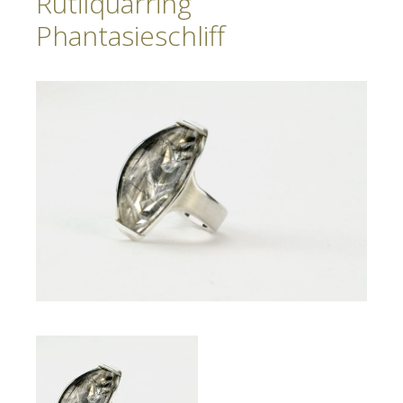
Rutilquarring
Phantasieschliff