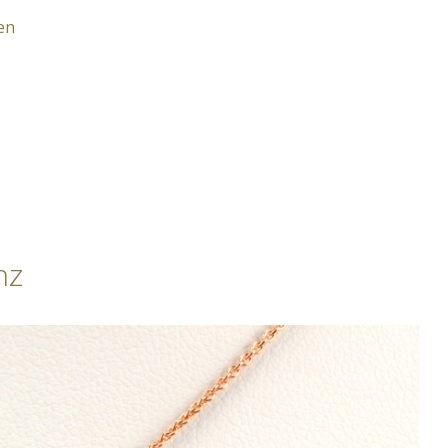
en
nz