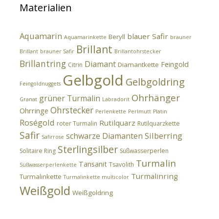
Materialien
Aquamarin
blauer Safir
Beryll
Aquamarinkette
brauner
Brillant
Brillant
brauner Safir
Brillantohrstecker
Brillantring
Diamant
Feingold
Diamantkette
Citrin
Gelbgold
Gelbgoldring
Feingoldnuggets
Ohrhänger
grüner Turmalin
Granat
Labradorit
Ohrstecker
Ohrringe
Perlenkette
Perlmutt
Platin
Roségold
Rutilquarz
roter Turmalin
Rutilquarzkette
Safir
Silberring
schwarze Diamanten
Safirrose
Sterlingsilber
Solitaire Ring
Süßwasserperlen
Turmalin
Tansanit
Tsavolith
Süßwasserperlenkette
Turmalinring
Turmalinkette
Turmalinkette multicolor
Weißgold
Weißgoldring