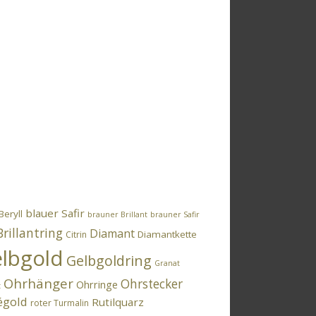
blauer Safir
Beryll
brauner Brillant
brauner Safir
Brillantring
Diamant
Diamantkette
Citrin
lbgold
Gelbgoldring
Granat
Ohrhänger
Ohrstecker
Ohrringe
t
égold
Rutilquarz
roter Turmalin