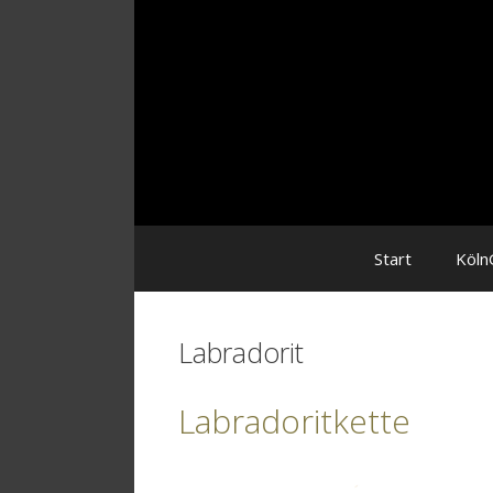
Zum
Inhalt
Start
Köln
Labradorit
Labradoritkette