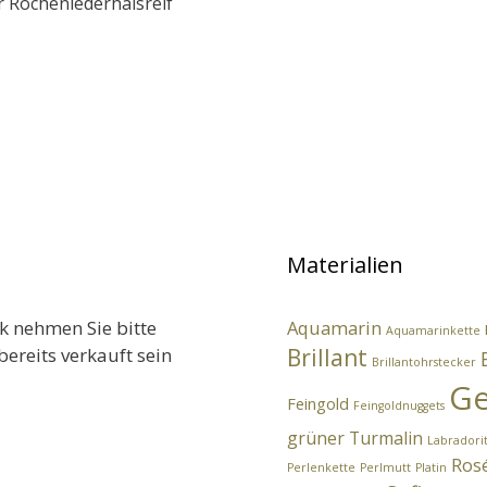
r Rochenlederhalsreif
Materialien
k nehmen Sie bitte
Aquamarin
Aquamarinkette
bereits verkauft sein
Brillant
Brillantohrstecker
Ge
Feingold
Feingoldnuggets
grüner Turmalin
Labradori
Ros
Perlenkette
Perlmutt
Platin