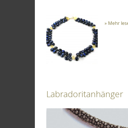
» Mehr les
Labradoritanhänger