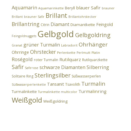
Aquamarin
blauer Safir
Beryll
Aquamarinkette
brauner
Brillant
Brillant
brauner Safir
Brillantohrstecker
Brillantring
Diamant
Feingold
Diamantkette
Citrin
Gelbgold
Gelbgoldring
Feingoldnuggets
Ohrhänger
grüner Turmalin
Granat
Labradorit
Ohrstecker
Ohrringe
Perlenkette
Perlmutt
Platin
Roségold
Rutilquarz
roter Turmalin
Rutilquarzkette
Safir
Silberring
schwarze Diamanten
Safirrose
Sterlingsilber
Solitaire Ring
Süßwasserperlen
Turmalin
Tansanit
Tsavolith
Süßwasserperlenkette
Turmalinring
Turmalinkette
Turmalinkette multicolor
Weißgold
Weißgoldring