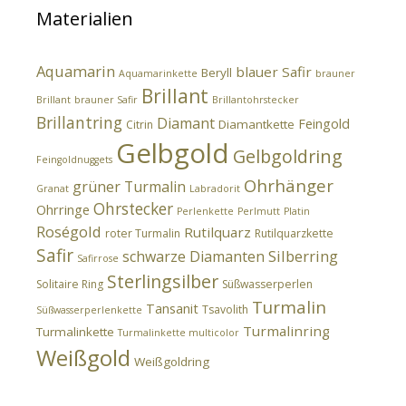
Materialien
Aquamarin
blauer Safir
Beryll
Aquamarinkette
brauner
Brillant
Brillant
brauner Safir
Brillantohrstecker
Brillantring
Diamant
Feingold
Diamantkette
Citrin
Gelbgold
Gelbgoldring
Feingoldnuggets
Ohrhänger
grüner Turmalin
Granat
Labradorit
Ohrstecker
Ohrringe
Perlenkette
Perlmutt
Platin
Roségold
Rutilquarz
roter Turmalin
Rutilquarzkette
Safir
Silberring
schwarze Diamanten
Safirrose
Sterlingsilber
Solitaire Ring
Süßwasserperlen
Turmalin
Tansanit
Tsavolith
Süßwasserperlenkette
Turmalinring
Turmalinkette
Turmalinkette multicolor
Weißgold
Weißgoldring