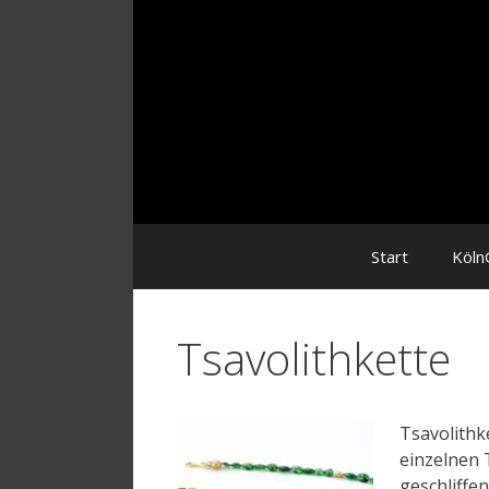
Zum
Inhalt
Start
Köln
Tsavolithkette
Tsavolithk
einzelnen 
geschliffe