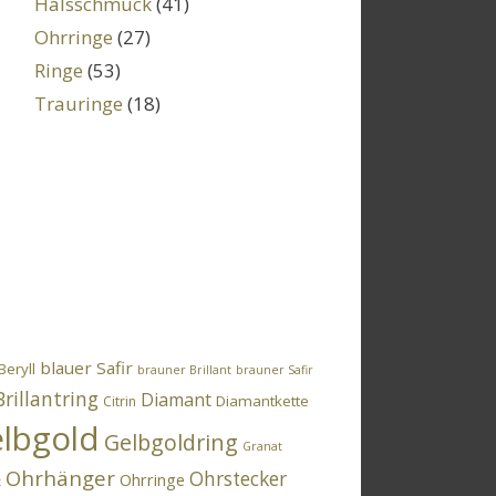
Halsschmuck
(41)
Ohrringe
(27)
Ringe
(53)
Trauringe
(18)
blauer Safir
Beryll
brauner Brillant
brauner Safir
Brillantring
Diamant
Diamantkette
Citrin
lbgold
Gelbgoldring
Granat
Ohrhänger
Ohrstecker
Ohrringe
t