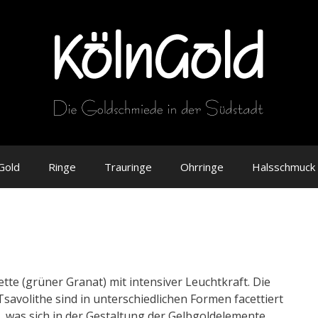
Gold
Ringe
Trauringe
Ohrringe
Halsschmuck
ette (grüner Granat) mit intensiver Leuchtkraft. Die
Tsavolithe sind in unterschiedlichen Formen facettiert
n, was sich in der Gestaltung der Gelbgoldelemente