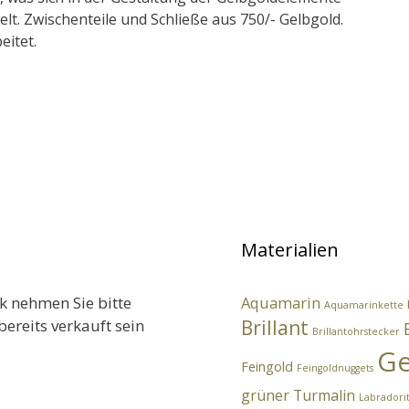
elt. Zwischenteile und Schließe aus 750/- Gelbgold.
itet.
Materialien
k nehmen Sie bitte
Aquamarin
Aquamarinkette
bereits verkauft sein
Brillant
Brillantohrstecker
Ge
Feingold
Feingoldnuggets
grüner Turmalin
Labradori