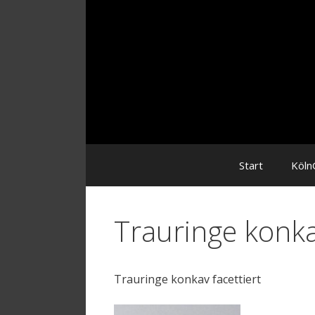
Zum
Inhalt
Start
Köln
Trauringe konkav
Trauringe konkav facettiert