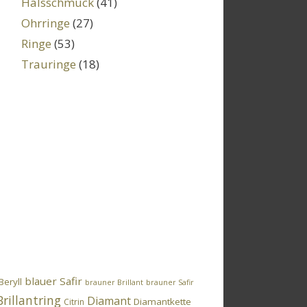
Halsschmuck
(41)
Ohrringe
(27)
Ringe
(53)
Trauringe
(18)
blauer Safir
Beryll
brauner Brillant
brauner Safir
Brillantring
Diamant
Diamantkette
Citrin