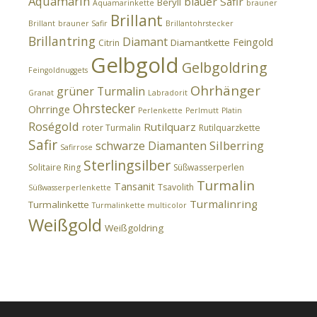
Aquamarin
blauer Safir
Beryll
Aquamarinkette
brauner
Brillant
Brillant
brauner Safir
Brillantohrstecker
Brillantring
Diamant
Feingold
Diamantkette
Citrin
Gelbgold
Gelbgoldring
Feingoldnuggets
Ohrhänger
grüner Turmalin
Granat
Labradorit
Ohrstecker
Ohrringe
Perlenkette
Perlmutt
Platin
Roségold
Rutilquarz
roter Turmalin
Rutilquarzkette
Safir
Silberring
schwarze Diamanten
Safirrose
Sterlingsilber
Solitaire Ring
Süßwasserperlen
Turmalin
Tansanit
Tsavolith
Süßwasserperlenkette
Turmalinring
Turmalinkette
Turmalinkette multicolor
Weißgold
Weißgoldring