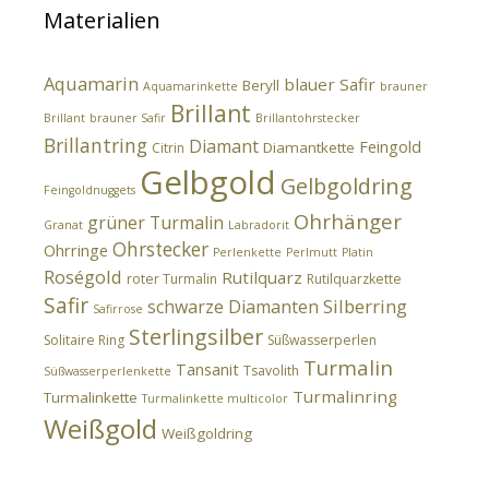
Materialien
Aquamarin
blauer Safir
Beryll
Aquamarinkette
brauner
Brillant
Brillant
brauner Safir
Brillantohrstecker
Brillantring
Diamant
Feingold
Diamantkette
Citrin
Gelbgold
Gelbgoldring
Feingoldnuggets
Ohrhänger
grüner Turmalin
Granat
Labradorit
Ohrstecker
Ohrringe
Perlenkette
Perlmutt
Platin
Roségold
Rutilquarz
roter Turmalin
Rutilquarzkette
Safir
Silberring
schwarze Diamanten
Safirrose
Sterlingsilber
Solitaire Ring
Süßwasserperlen
Turmalin
Tansanit
Tsavolith
Süßwasserperlenkette
Turmalinring
Turmalinkette
Turmalinkette multicolor
Weißgold
Weißgoldring