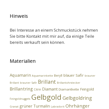
Hinweis
Bei Interesse an einem Schmuckstück nehmen
Sie bitte Kontakt mit mir auf, da einige Teile
bereits verkauft sein können.
Materialien
Aquamarin
blauer Safir
Beryll
Aquamarinkette
brauner
Brillant
Brillant
brauner Safir
Brillantohrstecker
Brillantring
Diamant
Feingold
Diamantkette
Citrin
Gelbgold
Gelbgoldring
Feingoldnuggets
Ohrhänger
grüner Turmalin
Granat
Labradorit