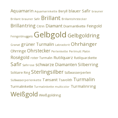
Aquamarin
blauer Safir
Beryll
Aquamarinkette
brauner
Brillant
Brillant
brauner Safir
Brillantohrstecker
Brillantring
Diamant
Feingold
Diamantkette
Citrin
Gelbgold
Gelbgoldring
Feingoldnuggets
Ohrhänger
grüner Turmalin
Granat
Labradorit
Ohrstecker
Ohrringe
Perlenkette
Perlmutt
Platin
Roségold
Rutilquarz
roter Turmalin
Rutilquarzkette
Safir
Silberring
schwarze Diamanten
Safirrose
Sterlingsilber
Solitaire Ring
Süßwasserperlen
Turmalin
Tansanit
Tsavolith
Süßwasserperlenkette
Turmalinring
Turmalinkette
Turmalinkette multicolor
Weißgold
Weißgoldring