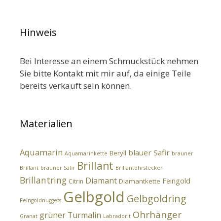
Hinweis
Bei Interesse an einem Schmuckstück nehmen
Sie bitte Kontakt mit mir auf, da einige Teile
bereits verkauft sein können.
Materialien
Aquamarin
blauer Safir
Beryll
Aquamarinkette
brauner
Brillant
Brillant
brauner Safir
Brillantohrstecker
Brillantring
Diamant
Feingold
Diamantkette
Citrin
Gelbgold
Gelbgoldring
Feingoldnuggets
Ohrhänger
grüner Turmalin
Granat
Labradorit