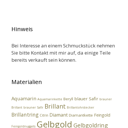
Hinweis
Bei Interesse an einem Schmuckstück nehmen
Sie bitte Kontakt mit mir auf, da einige Teile
bereits verkauft sein können.
Materialien
Aquamarin
blauer Safir
Beryll
Aquamarinkette
brauner
Brillant
Brillant
brauner Safir
Brillantohrstecker
Brillantring
Diamant
Feingold
Diamantkette
Citrin
Gelbgold
Gelbgoldring
Feingoldnuggets