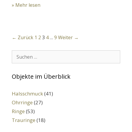
» Mehr lesen
Navigation
← Zurück
1
2
3
4
…
9
Weiter →
der
Beiträge
Suchen:
Objekte im Überblick
Halsschmuck
(41)
Ohrringe
(27)
Ringe
(53)
Trauringe
(18)