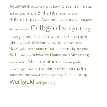
Aquamarin
blauer Safir
Beryll
Aquamarinkette
brauner
Brillant
Brillant
brauner Safir
Brillantohrstecker
Brillantring
Diamant
Feingold
Diamantkette
Citrin
Gelbgold
Gelbgoldring
Feingoldnuggets
Ohrhänger
grüner Turmalin
Granat
Labradorit
Ohrstecker
Ohrringe
Perlenkette
Perlmutt
Platin
Roségold
Rutilquarz
roter Turmalin
Rutilquarzkette
Safir
Silberring
schwarze Diamanten
Safirrose
Sterlingsilber
Solitaire Ring
Süßwasserperlen
Turmalin
Tansanit
Tsavolith
Süßwasserperlenkette
Turmalinring
Turmalinkette
Turmalinkette multicolor
Weißgold
Weißgoldring