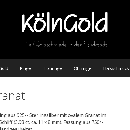
Gold
Ringe
Trauringe
Ohrringe
Halsschmuck
ranat
ing aus 925/- Sterlingsilber mit ovalem Granat im
hliff (3,98 ct, ca. 11 x 8 mm). Fassung aus 750/-
Handgearbeitet.