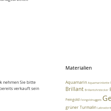
Materialien
k nehmen Sie bitte
Aquamarin
Aquamarinkette
bereits verkauft sein
Brillant
Brillantohrstecker
Ge
Feingold
Feingoldnuggets
grüner Turmalin
Labradori