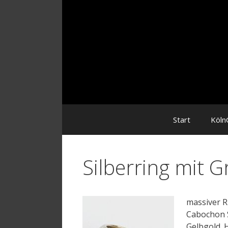
Zum
Inhalt
Start
Köln
Silberring mit G
massiver R
Cabochon Sc
Gelbgold. 