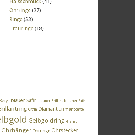
Halsschmuck
(41)
Ohrringe
(27)
Ringe
(53)
Trauringe
(18)
blauer Safir
Beryll
brauner Brillant
brauner Safir
Brillantring
Diamant
Diamantkette
Citrin
lbgold
Gelbgoldring
Granat
Ohrhänger
Ohrstecker
Ohrringe
t