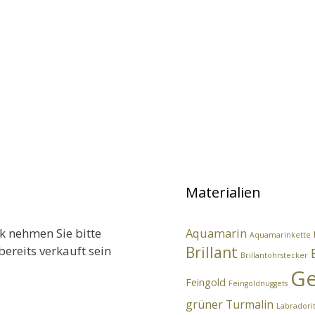
Materialien
k nehmen Sie bitte
Aquamarin
Aquamarinkette
bereits verkauft sein
Brillant
Brillantohrstecker
Ge
Feingold
Feingoldnuggets
grüner Turmalin
Labradori