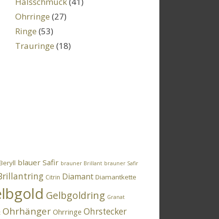
Halsschmuck
(41)
Ohrringe
(27)
Ringe
(53)
Trauringe
(18)
blauer Safir
Beryll
brauner Brillant
brauner Safir
Brillantring
Diamant
Diamantkette
Citrin
lbgold
Gelbgoldring
Granat
Ohrhänger
Ohrstecker
Ohrringe
t