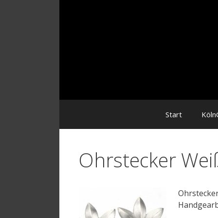
Zum
Inhalt
Start
Köln
Ohrstecker Wei
Ohrstecker
Handgearbe