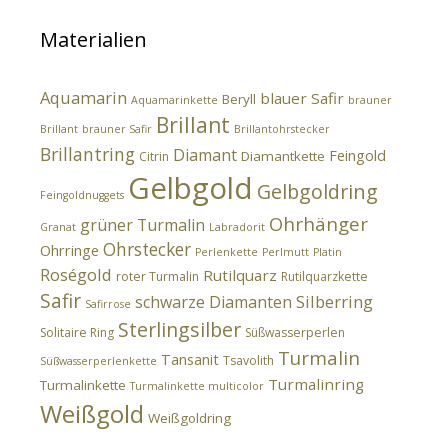
Materialien
Aquamarin
blauer Safir
Beryll
Aquamarinkette
brauner
Brillant
Brillant
brauner Safir
Brillantohrstecker
Brillantring
Diamant
Feingold
Diamantkette
Citrin
Gelbgold
Gelbgoldring
Feingoldnuggets
Ohrhänger
grüner Turmalin
Granat
Labradorit
Ohrstecker
Ohrringe
Perlenkette
Perlmutt
Platin
Roségold
Rutilquarz
roter Turmalin
Rutilquarzkette
Safir
Silberring
schwarze Diamanten
Safirrose
Sterlingsilber
Solitaire Ring
Süßwasserperlen
Turmalin
Tansanit
Tsavolith
Süßwasserperlenkette
Turmalinring
Turmalinkette
Turmalinkette multicolor
Weißgold
Weißgoldring