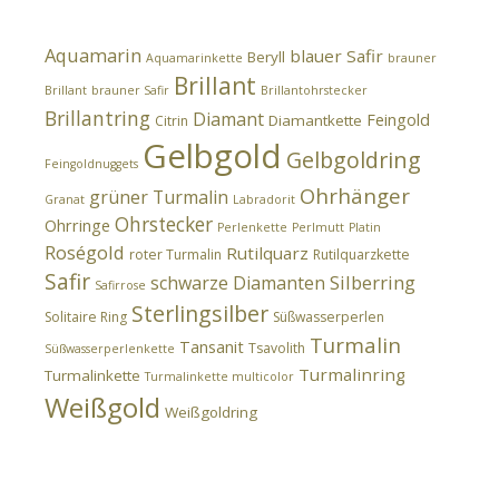
Aquamarin
blauer Safir
Beryll
Aquamarinkette
brauner
Brillant
Brillant
brauner Safir
Brillantohrstecker
Brillantring
Diamant
Feingold
Diamantkette
Citrin
Gelbgold
Gelbgoldring
Feingoldnuggets
Ohrhänger
grüner Turmalin
Granat
Labradorit
Ohrstecker
Ohrringe
Perlenkette
Perlmutt
Platin
Roségold
Rutilquarz
roter Turmalin
Rutilquarzkette
Safir
Silberring
schwarze Diamanten
Safirrose
Sterlingsilber
Solitaire Ring
Süßwasserperlen
Turmalin
Tansanit
Tsavolith
Süßwasserperlenkette
Turmalinring
Turmalinkette
Turmalinkette multicolor
Weißgold
Weißgoldring