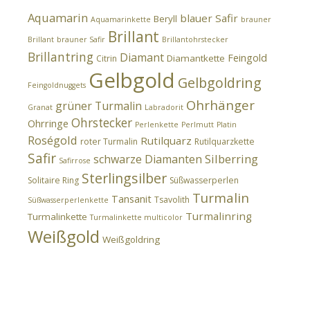
Aquamarin
blauer Safir
Beryll
Aquamarinkette
brauner
Brillant
Brillant
brauner Safir
Brillantohrstecker
Brillantring
Diamant
Feingold
Diamantkette
Citrin
Gelbgold
Gelbgoldring
Feingoldnuggets
Ohrhänger
grüner Turmalin
Granat
Labradorit
Ohrstecker
Ohrringe
Perlenkette
Perlmutt
Platin
Roségold
Rutilquarz
roter Turmalin
Rutilquarzkette
Safir
Silberring
schwarze Diamanten
Safirrose
Sterlingsilber
Solitaire Ring
Süßwasserperlen
Turmalin
Tansanit
Tsavolith
Süßwasserperlenkette
Turmalinring
Turmalinkette
Turmalinkette multicolor
Weißgold
Weißgoldring