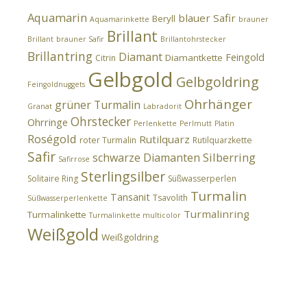
Aquamarin
blauer Safir
Beryll
Aquamarinkette
brauner
Brillant
Brillant
brauner Safir
Brillantohrstecker
Brillantring
Diamant
Feingold
Diamantkette
Citrin
Gelbgold
Gelbgoldring
Feingoldnuggets
Ohrhänger
grüner Turmalin
Granat
Labradorit
Ohrstecker
Ohrringe
Perlenkette
Perlmutt
Platin
Roségold
Rutilquarz
roter Turmalin
Rutilquarzkette
Safir
Silberring
schwarze Diamanten
Safirrose
Sterlingsilber
Solitaire Ring
Süßwasserperlen
Turmalin
Tansanit
Tsavolith
Süßwasserperlenkette
Turmalinring
Turmalinkette
Turmalinkette multicolor
Weißgold
Weißgoldring