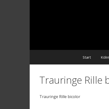
Zum
Inhalt
Start
Köln
Trauringe Rille 
Trauringe Rille bicolor