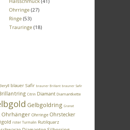
Halsschmuck
(41)
Ohrringe
(27)
Ringe
(53)
Trauringe
(18)
blauer Safir
Beryll
brauner Brillant
brauner Safir
Brillantring
Diamant
Diamantkette
Citrin
lbgold
Gelbgoldring
Granat
Ohrhänger
Ohrstecker
Ohrringe
t
égold
Rutilquarz
roter Turmalin
Silberring
schwarze Diamanten