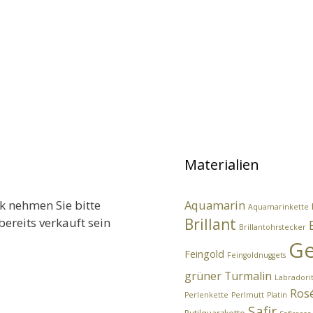
Materialien
k nehmen Sie bitte
Aquamarin
Aquamarinkette
bereits verkauft sein
Brillant
Brillantohrstecker
Ge
Feingold
Feingoldnuggets
grüner Turmalin
Labradori
Ros
Perlenkette
Perlmutt
Platin
Safir